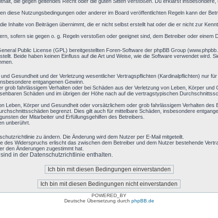
 enthält, die gegen geltendes Recht oder die guten Sitten verstoßen. Du erklärst insbesondere
en diese Nutzungsbedingungen oder anderer im Board veröffentlichten Regeln kann der Bet
ie Inhalte von Beiträgen übernimmt, die er nicht selbst erstellt hat oder die er nicht zur Ke
ern, sofern sie gegen o. g. Regeln verstoßen oder geeignet sind, dem Betreiber oder einem 
General Public License (GPL) bereitgestellten Foren-Software der phpBB Group (www.phpbb
llt. Beide haben keinen Einfluss auf die Art und Weise, wie die Software verwendet wird. 
ehmen.
nd Gesundheit und der Verletzung wesentlicher Vertragspflichten (Kardinalpflichten) nur für 
ie insbesondere entgangenen Gewinn.
r grob fahrlässigem Verhalten oder bei Schäden aus der Verletzung von Leben, Körper und G
hersehbaren Schäden und im übrigen der Höhe nach auf die vertragstypischen Durchschnittssc
on Leben, Körper und Gesundheit oder vorsätzlichem oder grob fahrlässigem Verhalten des B
rchschnittsschäden begrenzt. Dies gilt auch für mittelbare Schäden, insbesondere entgan
nsten der Mitarbeiter und Erfüllungsgehilfen des Betreibers.
en unberührt.
chutzrichtlinie zu ändern. Die Änderung wird dem Nutzer per E-Mail mitgeteilt.
le des Widerspruchs erlischt das zwischen dem Betreiber und dem Nutzer bestehende Vertrag
zer den Änderungen zugestimmt hat.
nd in der Datenschutzrichtlinie enthalten.
POWERED_BY
Deutsche Übersetzung durch
phpBB.de