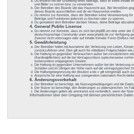
Du erklärst mit der Erstellung eines Beitrags, dass er keine Inhalte
und Bilder zu setzen bzw. zu verwenden.
Der Betreiber des Boards übt das Hausrecht aus. Bei Verstößen geg
dieses Boards ausschließen und dir ein Hausverbot erteilen.
Du nimmst zur Kenntnis, dass der Betreiber keine Verantwortung für d
Beiträge und Funktionen jederzeit zu löschen oder zu sperren.
Du gestattest dem Betreiber darüber hinaus, deine Beiträge abzuänd
4. General Public License
Du nimmst zur Kenntnis, dass es sich bei phpBB um eine unter der 
deutschsprachige Community unter www.phpbb.de zur Verfügung geste
Zwecke nicht untersagen oder auf Inhalte fremder Foren Einfluss n
5. Gewährleistung
Der Betreiber haftet mit Ausnahme der Verletzung von Leben, Körper u
zurückzuführen sind. Dies gilt auch für mittelbare Folgeschäden w
Die Haftung ist gegenüber Verbrauchern außer bei vorsätzlichem ode
(Kardinalpflichten) auf die bei Vertragsschluss typischerweise vor
insbesondere entgangenen Gewinn.
Die Haftung ist gegenüber Unternehmern außer bei der Verletzung v
Schäden und im Übrigen der Höhe nach auf die vertragstypischen Du
Die Haftungsbegrenzung der Absätze a bis c gilt sinngemäß auch zugu
Ansprüche für eine Haftung aus zwingendem nationalem Recht bleib
6. Änderungsvorbehalt
Der Betreiber ist berechtigt, die Nutzungsbedingungen und die Datens
Der Nutzer ist berechtigt, den Änderungen zu widersprechen. Im Fal
Die Änderungen gelten als anerkannt und verbindlich, wenn der Nut
Informationen über den Umgang mit deinen persönlichen Daten si