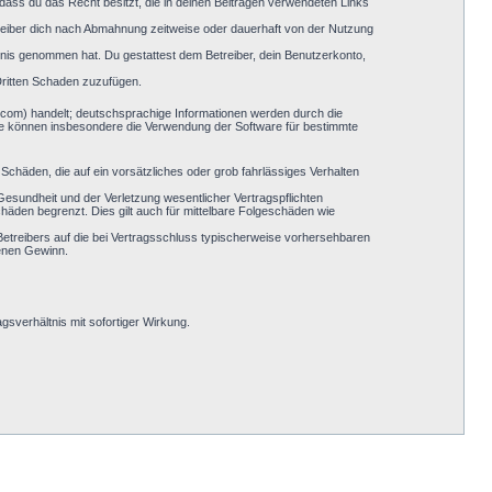
, dass du das Recht besitzt, die in deinen Beiträgen verwendeten Links
reiber dich nach Abmahnung zeitweise oder dauerhaft von der Nutzung
nntnis genommen hat. Du gestattest dem Betreiber, dein Benutzerkonto,
Dritten Schaden zuzufügen.
.com) handelt; deutschsprachige Informationen werden durch die
Sie können insbesondere die Verwendung der Software für bestimmte
Schäden, die auf ein vorsätzliches oder grob fahrlässiges Verhalten
esundheit und der Verletzung wesentlicher Vertragspflichten
häden begrenzt. Dies gilt auch für mittelbare Folgeschäden wie
etreibers auf die bei Vertragsschluss typischerweise vorhersehbaren
genen Gewinn.
sverhältnis mit sofortiger Wirkung.