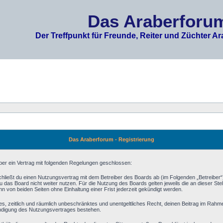
Das Araberforu
Der Treffpunkt für Freunde, Reiter und Züchter Ar
Das Araberforum - Registrierung
ber ein Vertrag mit folgenden Regelungen geschlossen:
chließt du einen Nutzungsvertrag mit dem Betreiber des Boards ab (im Folgenden „Betreiber“
 das Board nicht weiter nutzen. Für die Nutzung des Boards gelten jeweils die an dieser Stel
 von beiden Seiten ohne Einhaltung einer Frist jederzeit gekündigt werden.
aches, zeitlich und räumlich unbeschränktes und unentgeltliches Recht, deinen Beitrag im Rah
ündigung des Nutzungsvertrages bestehen.