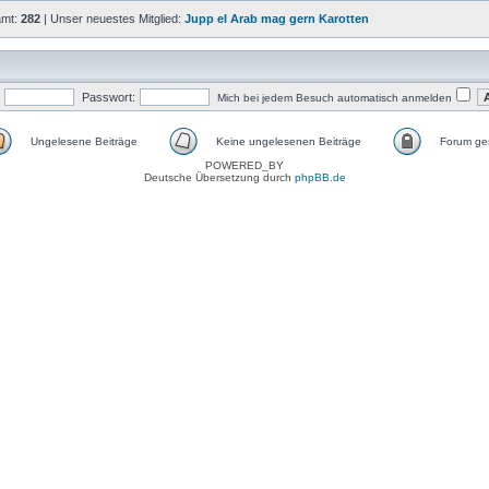
amt:
282
| Unser neuestes Mitglied:
Jupp el Arab mag gern Karotten
Passwort:
Mich bei jedem Besuch automatisch anmelden
Ungelesene Beiträge
Keine ungelesenen Beiträge
Forum ges
POWERED_BY
Deutsche Übersetzung durch
phpBB.de