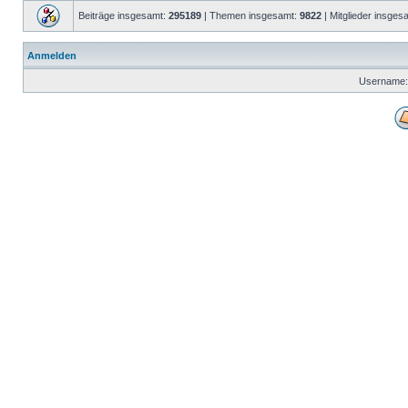
Beiträge insgesamt:
295189
| Themen insgesamt:
9822
| Mitglieder insges
Anmelden
Username: