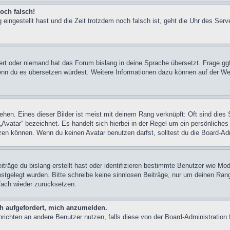
och falsch!
 eingestellt hast und die Zeit trotzdem noch falsch ist, geht die Uhr des Serv
iert oder niemand hat das Forum bislang in deine Sprache übersetzt. Frage ggf
n, wenn du es übersetzen würdest. Weitere Informationen dazu können auf der
hen. Eines dieser Bilder ist meist mit deinem Rang verknüpft: Oft sind dies 
Avatar“ bezeichnet. Es handelt sich hierbei in der Regel um ein persönliches
en können. Wenn du keinen Avatar benutzen darfst, solltest du die Board-Adm
träge du bislang erstellt hast oder identifizieren bestimmte Benutzer wie M
festgelegt wurden. Bitte schreibe keine sinnlosen Beiträge, nur um deinen Ra
fach wieder zurücksetzen.
ch aufgefordert, mich anzumelden.
achrichten an andere Benutzer nutzen, falls diese von der Board-Administrati