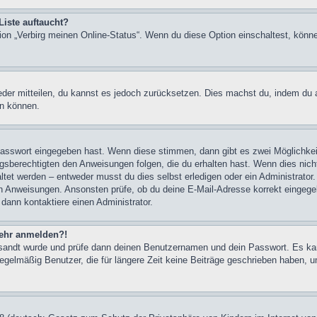
Liste auftaucht?
tion „Verbirg meinen Online-Status“. Wenn du diese Option einschaltest, könn
ieder mitteilen, du kannst es jedoch zurücksetzen. Dies machst du, indem du
en können.
 Passwort eingegeben hast. Wenn diese stimmen, dann gibt es zwei Möglichk
ngsberechtigten den Anweisungen folgen, die du erhalten hast. Wenn dies nicht 
et werden – entweder musst du dies selbst erledigen oder ein Administrator. Be
nen Anweisungen. Ansonsten prüfe, ob du deine E-Mail-Adresse korrekt eingeg
 dann kontaktiere einen Administrator.
 mehr anmelden?!
ugesandt wurde und prüfe dann deinen Benutzernamen und dein Passwort. Es ka
egelmäßig Benutzer, die für längere Zeit keine Beiträge geschrieben haben, u