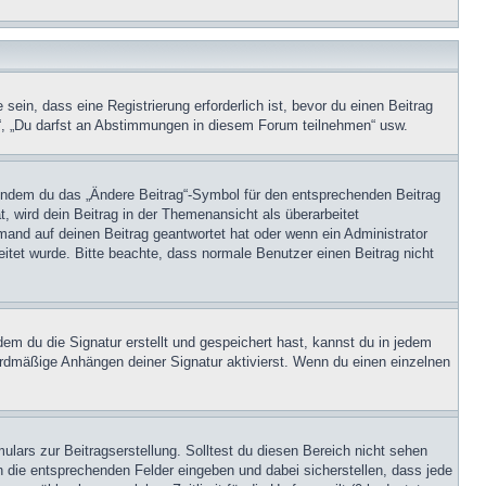
in, dass eine Registrierung erforderlich ist, bevor du einen Beitrag
n“, „Du darfst an Abstimmungen in diesem Forum teilnehmen“ usw.
, indem du das „Ändere Beitrag“-Symbol für den entsprechenden Beitrag
t, wird dein Beitrag in der Themenansicht als überarbeitet
mand auf deinen Beitrag geantwortet hat oder wenn ein Administrator
beitet wurde. Bitte beachte, dass normale Benutzer einen Beitrag nicht
m du die Signatur erstellt und gespeichert hast, kannst du in jedem
ardmäßige Anhängen deiner Signatur aktivierst. Wenn du einen einzelnen
lars zur Beitragserstellung. Solltest du diesen Bereich nicht sehen
n die entsprechenden Felder eingeben und dabei sicherstellen, dass jede