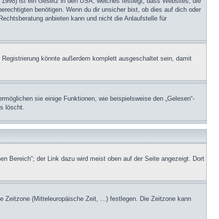
1998) ist ein Gesetz in den USA, welches festlegt, dass Websites, die
echtigten benötigen. Wenn du dir unsicher bist, ob dies auf dich oder
Rechtsberatung anbieten kann und nicht die Anlaufstelle für
 Registrierung könnte außerdem komplett ausgeschaltet sein, damit
ermöglichen sie einige Funktionen, wie beispielsweise den „Gelesen“-
s löscht.
en Bereich“; der Link dazu wird meist oben auf der Seite angezeigt. Dort
e Zeitzone (Mitteleuropäische Zeit, ...) festlegen. Die Zeitzone kann