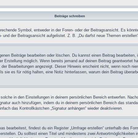
Beiträge schreiben
chende Symbol, entweder in der Foren- oder der Beitragsansicht. Es könnte se
 und der Beitragsansicht aufgelistet. Z. B. „Du darfst neue Themen erstelle
igenen Beiträge bearbeiten oder löschen. Du kannst einen Beitrag bearbeiten
ner Erstellung möglich. Wenn bereits jemand auf deinen Beitrag geantwortet ha
t der Bearbeitungen angezeigt. Dieser Hinweis erscheint nicht, wenn noch nie
ls sie es für nötig halten, eine Notiz hinterlassen, warum dein Beitrag überar
olche in den Einstellungen in deinem persönlichen Bereich entwerfen. Nachde
ignatur auch hinzufügen, indem du in deinem persönlichen Bereich das stand
nfach das Kontrollkästchen „Signatur anhängen“ wieder deaktivieren.
 bearbeitest, findest du ein Register „Umfrage erstellen“ unterhalb des Formu
rstellen. Du solltest einen Titel und mindestens zwei Antwortmöglichkeiten i