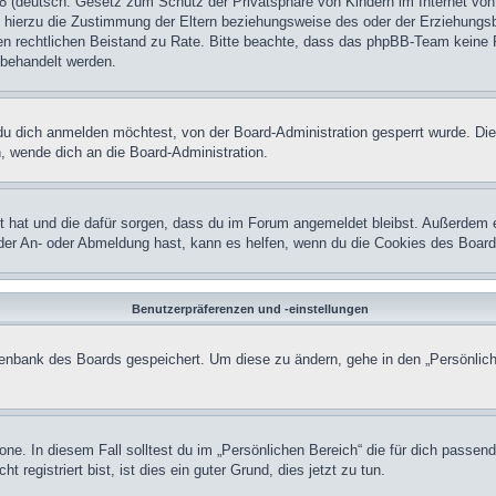
 (deutsch: Gesetz zum Schutz der Privatsphäre von Kindern im Internet von 
hierzu die Zustimmung der Eltern beziehungsweise des oder der Erziehungsber
einen rechtlichen Beistand zu Rate. Bitte beachte, dass das phpBB-Team keine 
n behandelt werden.
u dich anmelden möchtest, von der Board-Administration gesperrt wurde. Die
 wende dich an die Board-Administration.
lt hat und die dafür sorgen, dass du im Forum angemeldet bleibst. Außerdem 
 der An- oder Abmeldung hast, kann es helfen, wenn du die Cookies des Board
Benutzerpräferenzen und -einstellungen
atenbank des Boards gespeichert. Um diese zu ändern, gehe in den „Persönlich
one. In diesem Fall solltest du im „Persönlichen Bereich“ die für dich passend
registriert bist, ist dies ein guter Grund, dies jetzt zu tun.